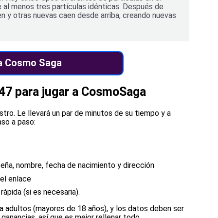
e al menos tres partículas idénticas. Después de
en y otras nuevas caen desde arriba, creando nuevas
a Cosmo Saga
247 para jugar a CosmoSaga
istro. Le llevará un par de minutos de su tiempo y a
so a paso:
seña, nombre, fecha de nacimiento y dirección
 el enlace
rápida (si es necesaria).
ra adultos (mayores de 18 años), y los datos deben ser
ar ganancias, así que es mejor rellenar todo