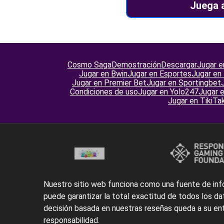
Juega 
Cosmo Saga
Demostración
Descargar
Jugar e
Jugar en Bwin
Jugar en Esportes
Jugar en
Jugar en Premier Bet
Jugar en Sportingbet
Condiciones de uso
Jugar en Yolo247
Jugar e
Jugar en TikiTa
Nuestro sitio web funciona como una fuente de inf
puede garantizar la total exactitud de todos los d
decisión basada en nuestras reseñas queda a su ent
responsabilidad.