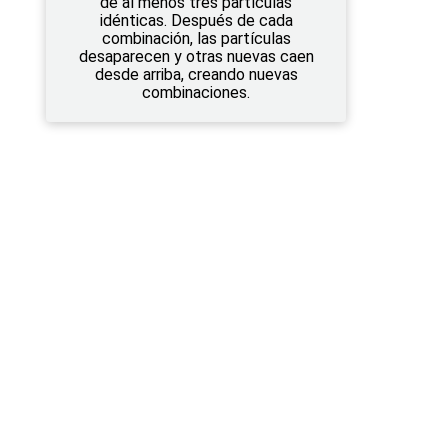
de al menos tres partículas
idénticas. Después de cada
combinación, las partículas
desaparecen y otras nuevas caen
desde arriba, creando nuevas
combinaciones.