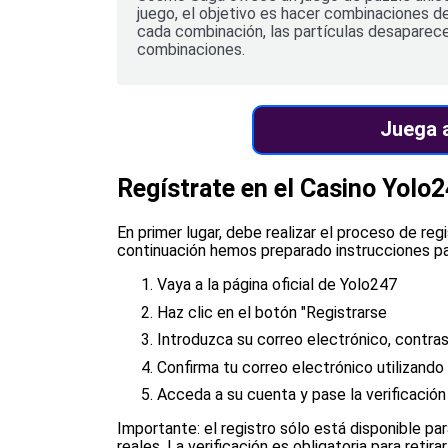
juego, el objetivo es hacer combinaciones d
cada combinación, las partículas desaparec
combinaciones.
Juega 
Regístrate en el Casino Yolo
En primer lugar, debe realizar el proceso de reg
continuación hemos preparado instrucciones pa
Vaya a la página oficial de Yolo247
Haz clic en el botón "Registrarse
Introduzca su correo electrónico, contra
Confirma tu correo electrónico utilizando
Acceda a su cuenta y pase la verificación 
Importante: el registro sólo está disponible pa
reales. La verificación es obligatoria para retir