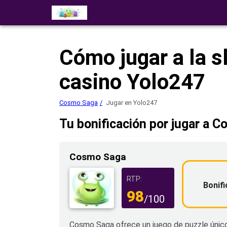
Cómo jugar a la s
casino Yolo247
Cosmo Saga
Jugar en Yolo247
Tu bonificación por jugar a 
Cosmo Saga
RTP:
Bonifi
98
/100
Cosmo Saga ofrece un juego de puzzle único.