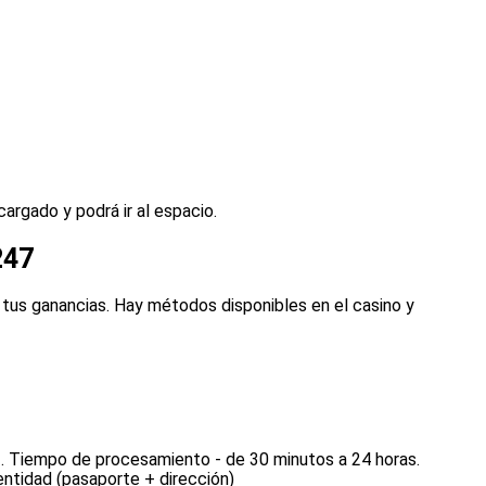
cargado y podrá ir al espacio.
247
us ganancias. Hay métodos disponibles en el casino y
 . Tiempo de procesamiento - de 30 minutos a 24 horas.
dentidad (pasaporte + dirección)