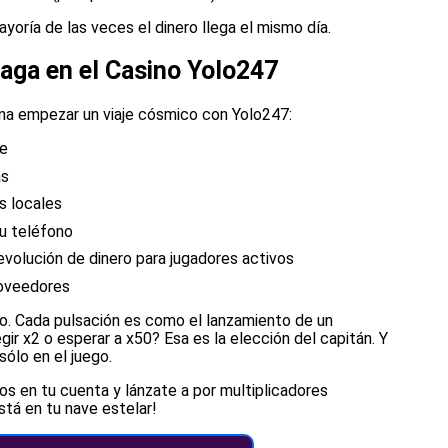
oría de las veces el dinero llega el mismo día.
aga en el Casino Yolo247
ena empezar un viaje cósmico con Yolo247:
te
as
s locales
su teléfono
evolución de dinero para jugadores activos
roveedores
o. Cada pulsación es como el lanzamiento de un
ir x2 o esperar a x50? Esa es la elección del capitán. Y
ólo en el juego.
os en tu cuenta y lánzate a por multiplicadores
stá en tu nave estelar!