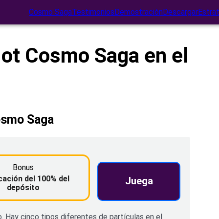
Cosmo Saga
Testimonios
Demostración
Descargar
Estra
lot Cosmo Saga en el
Cosmo Saga
Bonus
cación del 100% del
Juega
depósito
 Hay cinco tipos diferentes de partículas en el