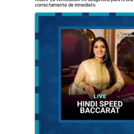
correctamente de inmediato.