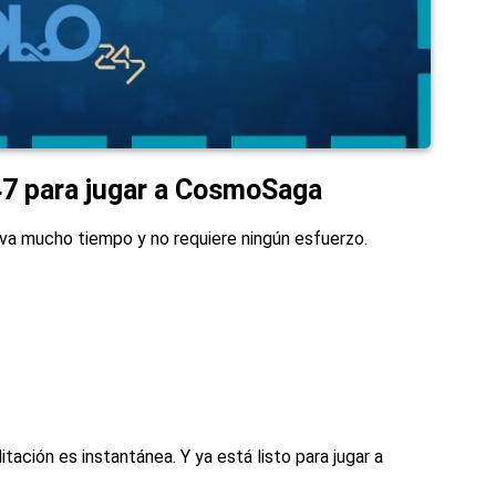
47 para jugar a CosmoSaga
leva mucho tiempo y no requiere ningún esfuerzo.
tación es instantánea. Y ya está listo para jugar a