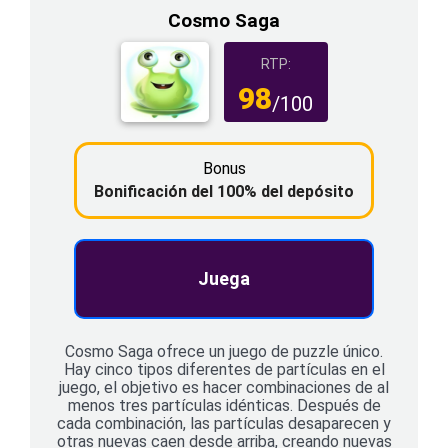
Cosmo Saga
RTP:
98
/100
Bonus
Bonificación del 100% del depósito
Juega
Cosmo Saga ofrece un juego de puzzle único.
Hay cinco tipos diferentes de partículas en el
juego, el objetivo es hacer combinaciones de al
menos tres partículas idénticas. Después de
cada combinación, las partículas desaparecen y
otras nuevas caen desde arriba, creando nuevas