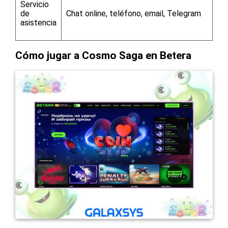
Servicio
de
Chat online, teléfono, email, Telegram
asistencia
Cómo jugar a Cosmo Saga en Betera