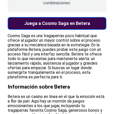
combinaciones.
Juega a Cosmo Saga en Betera
Cosmo Saga es una tragaperras poco habitual que
ofrece al jugador un mayor control sobre el proceso
gracias a su mecánica basada en la estrategia. En la
plataforma Betera, puedes probar este juego con un
acceso fácil y una interfaz sencilla. Betera te ofrece
todo lo que necesitas para mantenerte alerta: un
lanzamiento rápido, asistencia al jugador y grandes
ofertas para empezar. Si buscas un lugar donde
sumergirte tranquilamente en el proceso, esta
plataforma es perfecta para ti.
Información sobre Betera
Betera es un casino en línea en el que la emoción está
a flor de piel. Aquí hay un montón de juegos
emocionantes a los que jugar, incluyendo tu
tragaperras favorita Cosmo Saga, generosos bonos y