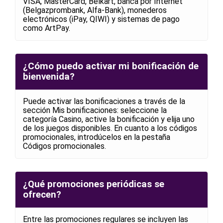
VISA, MasterCard, Belkart, banca por Internet
(Belgazprombank, Alfa-Bank), monederos
electrónicos (iPay, QIWI) y sistemas de pago
como ArtPay.
¿Cómo puedo activar mi bonificación de
bienvenida?
Puede activar las bonificaciones a través de la
sección Mis bonificaciones: seleccione la
categoría Casino, active la bonificación y elija uno
de los juegos disponibles. En cuanto a los códigos
promocionales, introdúcelos en la pestaña
Códigos promocionales.
¿Qué promociones periódicas se
ofrecen?
Entre las promociones regulares se incluyen las