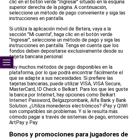
clic en el botón verde "Ingresar" situado en la esquina
superior derecha de la página. A continuación,
seleccione un método de pago conveniente y siga las
instrucciones en pantalla.
Si utiliza la aplicación móvil de Betera, vaya a la
sección "Mi cuenta", haga clic en el botón verde
"Ingresar", seleccione un método de pago y siga las
instrucciones en pantalla. Tenga en cuenta que los
fondos deben depositarse exclusivamente desde su
tarjeta bancaria personal.
Hay muchos métodos de pago disponibles en la
plataforma, por lo que podrá encontrar fácilmente el
que se adapte a sus necesidades. Si prefiere las
tarjetas bancarias, puede utilizar VISA, VISA Secure,
MasterCard, ID Check o Belkart. Para los que les guste
la banca por Internet, hay opciones como Belkart
Internet Password, Belgazprombank, Alfa Bank y Bank
Solution. ¿Utiliza monederos electrónicos? iPay y QIWI
son compatibles sin problemas. Y si le resulta más
cómodo pagar a través de sistemas de pago, entonces
ArtPay y Pay.
Bonos y promociones para jugadores de