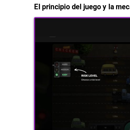
El principio del juego y la m