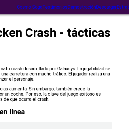
Cosmo Saga
Testimonios
Demostración
Descargar
Estra
ken Crash - tácticas
mato crash desarrollado por Galaxsys. La jugabilidad se
 una carretera con mucho tráfico. El jugador realiza una
zar el personaje.
ncias aumenta. Sin embargo, también crece la
or un coche. Por eso, la clave del juego exitoso es
s de que ocurra el crash.
en línea