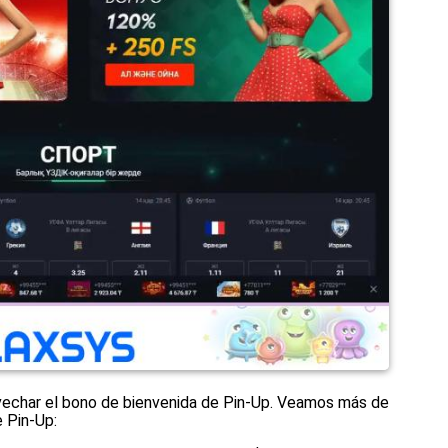
vechar el bono de bienvenida de Pin-Up. Veamos más de
 Pin-Up: