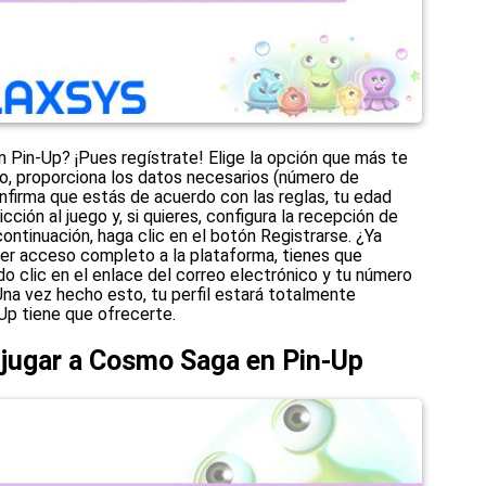
 Pin-Up? ¡Pues regístrate! Elige la opción que más te
o, proporciona los datos necesarios (número de
onfirma que estás de acuerdo con las reglas, tu edad
ción al juego y, si quieres, configura la recepción de
ntinuación, haga clic en el botón Registrarse. ¿Ya
er acceso completo a la plataforma, tienes que
ndo clic en el enlace del correo electrónico y tu número
na vez hecho esto, tu perfil estará totalmente
-Up tiene que ofrecerte.
 jugar a Cosmo Saga en Pin-Up