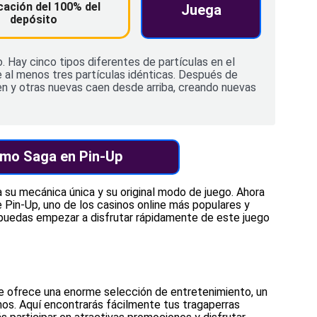
cación del 100% del
Juega
depósito
 Hay cinco tipos diferentes de partículas en el
e al menos tres partículas idénticas. Después de
en y otras nuevas caen desde arriba, creando nuevas
mo Saga en Pin-Up
su mecánica única y su original modo de juego. Ahora
 Pin-Up, uno de los casinos online más populares y
puedas empezar a disfrutar rápidamente de este juego
e ofrece una enorme selección de entretenimiento, un
nos. Aquí encontrarás fácilmente tus tragaperras