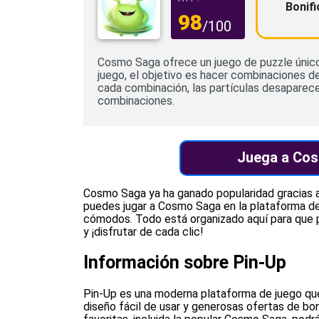
Bonifi
98
/100
Cosmo Saga ofrece un juego de puzzle único.
juego, el objetivo es hacer combinaciones d
cada combinación, las partículas desaparec
combinaciones.
Juega a Cos
Cosmo Saga ya ha ganado popularidad gracias a 
puedes jugar a Cosmo Saga en la plataforma de
cómodos. Todo está organizado aquí para que 
y ¡disfrutar de cada clic!
Información sobre Pin-Up
Pin-Up es una moderna plataforma de juego qu
diseño fácil de usar y generosas ofertas de bo