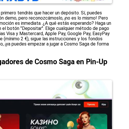
, primero tendrás que hacer un depósito. Sí, puedes
sión demo, pero reconozcámoslo, ¡no es lo mismo! Pero
a emoción es inmediata. ¿A qué estás esperando? Haga un
en el botón "Depositar". Elige cualquier método de pago
rias Visa y Mastercard, Apple Pay, Google Pay, EasyPay
 (mínimo 2 €), sigue las instrucciones y los fondos
odo, ¡ya puedes empezar a jugar a Cosmo Saga de forma
gadores de Cosmo Saga en Pin-Up