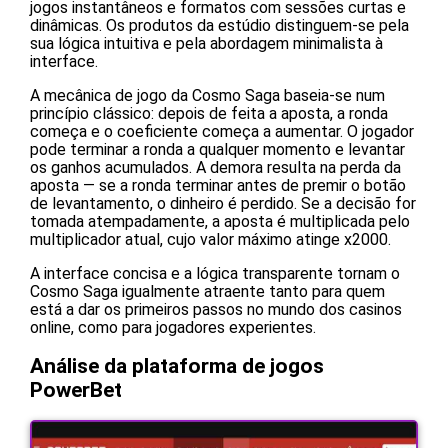
jogos instantâneos e formatos com sessões curtas e
dinâmicas. Os produtos da estúdio distinguem-se pela
sua lógica intuitiva e pela abordagem minimalista à
interface.
A mecânica de jogo da Cosmo Saga baseia-se num
princípio clássico: depois de feita a aposta, a ronda
começa e o coeficiente começa a aumentar. O jogador
pode terminar a ronda a qualquer momento e levantar
os ganhos acumulados. A demora resulta na perda da
aposta — se a ronda terminar antes de premir o botão
de levantamento, o dinheiro é perdido. Se a decisão for
tomada atempadamente, a aposta é multiplicada pelo
multiplicador atual, cujo valor máximo atinge x2000.
A interface concisa e a lógica transparente tornam o
Cosmo Saga igualmente atraente tanto para quem
está a dar os primeiros passos no mundo dos casinos
online, como para jogadores experientes.
Análise da plataforma de jogos
PowerBet