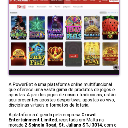
A PowerBet é uma plataforma online multifuncional
que oferece uma vasta gama de produtos de jogos e
apostas. A par dos jogos de casino tradicionais, estão
aqui presentes apostas desportivas, apostas ao vivo,
disciplinas virtuais e formatos de lotaria.
A plataforma é gerida pela empresa
Crowd
Entertainment Limited
, registada em Malta na
morada
2 Spinola Road, St. Julians STJ 3014
, com o