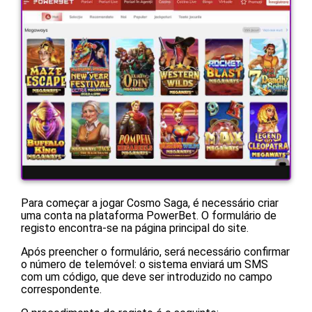
Para começar a jogar Cosmo Saga, é necessário criar
uma conta na plataforma PowerBet. O formulário de
registo encontra-se na página principal do site.
Após preencher o formulário, será necessário confirmar
o número de telemóvel: o sistema enviará um SMS
com um código, que deve ser introduzido no campo
correspondente.