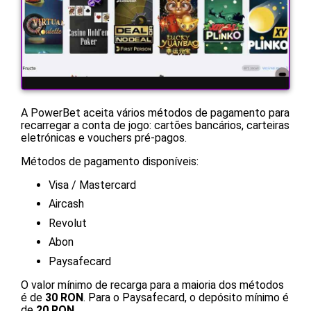
A PowerBet aceita vários métodos de pagamento para
recarregar a conta de jogo: cartões bancários, carteiras
eletrónicas e vouchers pré-pagos.
Métodos de pagamento disponíveis:
Visa / Mastercard
Aircash
Revolut
Abon
Paysafecard
O valor mínimo de recarga para a maioria dos métodos
é de
30 RON
. Para o Paysafecard, o depósito mínimo é
de
20 RON
.