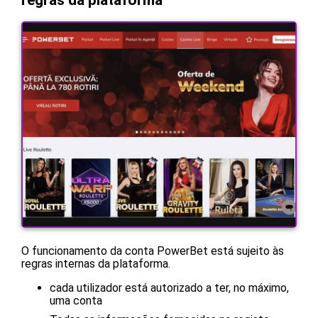
regras da plataforma
O funcionamento da conta PowerBet está sujeito às
regras internas da plataforma.
cada utilizador está autorizado a ter, no máximo,
uma conta