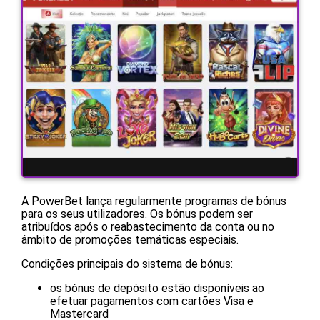
A PowerBet lança regularmente programas de bónus
para os seus utilizadores. Os bónus podem ser
atribuídos após o reabastecimento da conta ou no
âmbito de promoções temáticas especiais.
Condições principais do sistema de bónus:
os bónus de depósito estão disponíveis ao
efetuar pagamentos com cartões Visa e
Mastercard