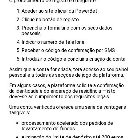
O procedimento de registo é o seguinte:
Aceder ao site oficial da PowerBet
Clique no botão de registo
Preencha o formulário com os seus dados
pessoais
Indicar o número de telefone
Receber o código de confirmação por SMS
Introduzir o código e concluir a criação da conta
Assim que a conta for criada, terá acesso ao seu painel
pessoal e a todas as secções de jogo da plataforma.
Em alguns casos, a plataforma solicita a confirmação
da identidade e do endereço de residência — isto
deve-se ao cumprimento dos requisitos legais.
Uma conta verificada oferece uma série de vantagens
tangíveis:
processamento acelerado dos pedidos de
levantamento de fundos
eliminação do limite de depósito até 200 euros