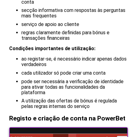
conta
secção informativa com respostas às perguntas
mais frequentes
serviço de apoio ao cliente
regras claramente definidas para bónus e
transações financeiras
Condições importantes de utilização:
ao registar-se, é necessário indicar apenas dados
verdadeiros
cada utilizador só pode criar uma conta
pode ser necessária a verificação de identidade
para ativar todas as funcionalidades da
plataforma
A utilização das ofertas de bónus é regulada
pelas regras internas do serviço
Registo e criação de conta na PowerBet