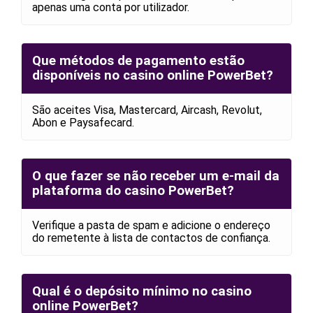
apenas uma conta por utilizador.
Que métodos de pagamento estão
disponíveis no casino online PowerBet?
São aceites Visa, Mastercard, Aircash, Revolut,
Abon e Paysafecard.
O que fazer se não receber um e-mail da
plataforma do casino PowerBet?
Verifique a pasta de spam e adicione o endereço
do remetente à lista de contactos de confiança.
Qual é o depósito mínimo no casino
online PowerBet?