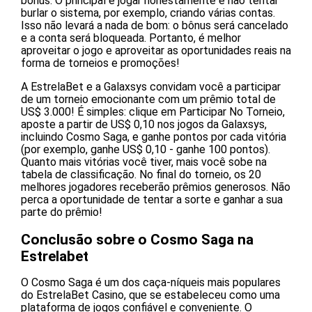
bônus. O principal é jogar honestamente e não tentar
burlar o sistema, por exemplo, criando várias contas.
Isso não levará a nada de bom: o bônus será cancelado
e a conta será bloqueada. Portanto, é melhor
aproveitar o jogo e aproveitar as oportunidades reais na
forma de torneios e promoções!
A EstrelaBet e a Galaxsys convidam você a participar
de um torneio emocionante com um prêmio total de
US$ 3.000! É simples: clique em Participar No Torneio,
aposte a partir de US$ 0,10 nos jogos da Galaxsys,
incluindo Cosmo Saga, e ganhe pontos por cada vitória
(por exemplo, ganhe US$ 0,10 - ganhe 100 pontos).
Quanto mais vitórias você tiver, mais você sobe na
tabela de classificação. No final do torneio, os 20
melhores jogadores receberão prêmios generosos. Não
perca a oportunidade de tentar a sorte e ganhar a sua
parte do prêmio!
Conclusão sobre o Cosmo Saga na
Estrelabet
O Cosmo Saga é um dos caça-níqueis mais populares
do EstrelaBet Casino, que se estabeleceu como uma
plataforma de jogos confiável e conveniente. O