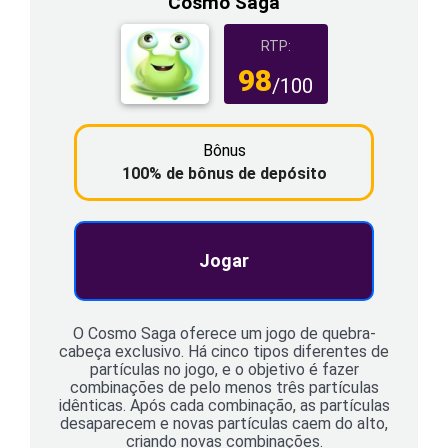
Cosmo Saga
RTP:
98
/100
Bônus
100% de bônus de depósito
Jogar
O Cosmo Saga oferece um jogo de quebra-
cabeça exclusivo. Há cinco tipos diferentes de
partículas no jogo, e o objetivo é fazer
combinações de pelo menos três partículas
idênticas. Após cada combinação, as partículas
desaparecem e novas partículas caem do alto,
criando novas combinações.