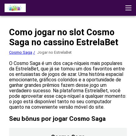
Cosmo Saga
Depoimentos
Demonstração
Baixar
Como jogar no slot Cosmo
Estratégias
Outros Jogos
Saga no cassino EstrelaBet
Jogar no cassino
Cosmo Saga
Jogar no EstrelaBet
O Cosmo Saga é um dos caça-níqueis mais populares
da EstrelaBet, que já se tornou um dos favoritos entre
os entusiastas de jogos de azar. Uma história espacial
emocionante, gráficos coloridos e a oportunidade de
ganhar grandes prêmios fazem desse jogo um
verdadeiro sucesso. Na plataforma EstrelaBet, você
pode aproveitar esse caça-níquel a qualquer momento:
o jogo está disponível tanto no seu computador
quanto na conveniente versão móvel do site.
Seu bônus por jogar Cosmo Saga