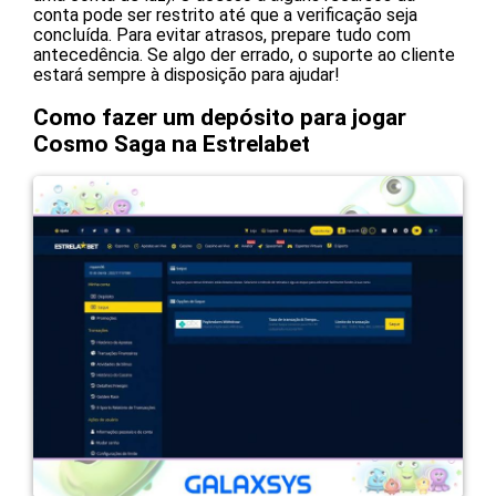
conta pode ser restrito até que a verificação seja
concluída. Para evitar atrasos, prepare tudo com
antecedência. Se algo der errado, o suporte ao cliente
estará sempre à disposição para ajudar!
Como fazer um depósito para jogar
Cosmo Saga na Estrelabet