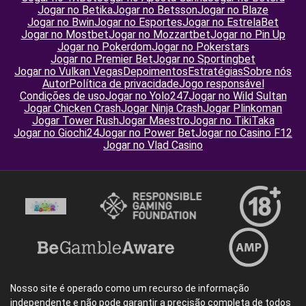
Jogar no Betika
Jogar no Betsson
Jogar no Blaze
Jogar no Bwin
Jogar no Esportes
Jogar no EstrelaBet
Jogar no Mostbet
Jogar no Mozzartbet
Jogar no Pin Up
Jogar no Pokerdom
Jogar no Pokerstars
Jogar no Premier Bet
Jogar no Sportingbet
Jogar no Vulkan Vegas
Depoimentos
Estratégias
Sobre nós
Autor
Política de privacidade
Jogo responsável
Condições de uso
Jogar no Yolo247
Jogar no Wild Sultan
Jogar Chicken Crash
Jogar Ninja Crash
Jogar Plinkoman
Jogar Tower Rush
Jogar Maestro
Jogar no TikiTaka
Jogar no Giochi24
Jogar no Power Bet
Jogar no Casino F12
Jogar no Vlad Casino
Nosso site é operado como um recurso de informação
independente e não pode garantir a precisão completa de todos