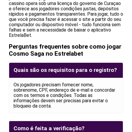
cassino opera sob uma licença do governo de Curaçao
e oferece aos jogadores condições justas, depósitos
rápidos e pagamentos transparentes. Para jogar, tudo o
que você precisa fazer é acessar o site a partir do seu
computador ou dispositivo móvel - tudo funciona sem
falhas e sem a necessidade de baixar o aplicativo
EstrelaBet.
Perguntas frequentes sobre como jogar
Cosmo Saga no Estrelabet
Quais são os requisitos para o registro?
Os jogadores precisam fornecer nome,
sobrenome, CPF, endereço de e-mail e concordar
com os termos e condições. Todas as
informações devem ser precisas para evitar o
bloqueio da conta.
Como é feita a verificação?