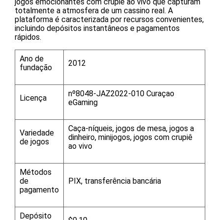
jogos emocionantes com crupiê ao vivo que capturam
totalmente a atmosfera de um cassino real. A
plataforma é caracterizada por recursos convenientes,
incluindo depósitos instantâneos e pagamentos
rápidos.
Ano de
2012
fundação
nº8048-JAZ2022-010 Curaçao
Licença
eGaming
Caça-níqueis, jogos de mesa, jogos a
Variedade
dinheiro, minijogos, jogos com crupiê
de jogos
ao vivo
Métodos
de
PIX, transferência bancária
pagamento
Depósito