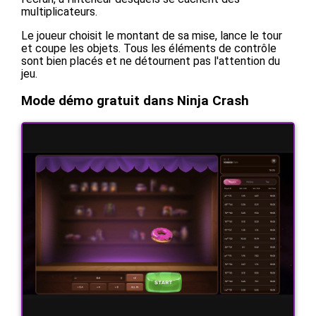
multiplicateurs.
Le joueur choisit le montant de sa mise, lance le tour
et coupe les objets. Tous les éléments de contrôle
sont bien placés et ne détournent pas l'attention du
jeu.
Mode démo gratuit dans Ninja Crash