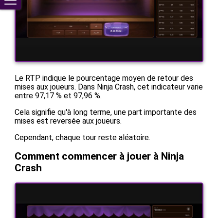
Le RTP indique le pourcentage moyen de retour des
mises aux joueurs. Dans Ninja Crash, cet indicateur varie
entre 97,17 % et 97,96 %.
Cela signifie qu'à long terme, une part importante des
mises est reversée aux joueurs.
Cependant, chaque tour reste aléatoire.
Comment commencer à jouer à Ninja
Crash