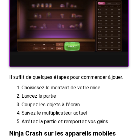
Il suffit de quelques étapes pour commencer à jouer.
Choisissez le montant de votre mise
Lancez la partie
Coupez les objets à l'écran
Suivez le multiplicateur actuel
Arrêtez la partie et remportez vos gains
Ninja Crash sur les appareils mobiles