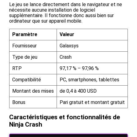
Le jeu se lance directement dans le navigateur et ne
nécessite aucune installation de logiciel
supplémentaire. Il fonctionne donc aussi bien sur
ordinateur que sur appareil mobile.
Paramètre
Valeur
Fournisseur
Galaxsys
Type de jeu
Crash
RTP
97,17 % – 97,96 %
Compatibilité
PC, smartphones, tablettes
Montant des mises
de 0,4 à 400 USD
Bonus
Pari gratuit et montant gratuit
Caractéristiques et fonctionnalités de
Ninja Crash