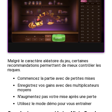
Malgré le caractère aléatoire du jeu, certaines
recommandations permettent de mieux contrôler les
risques.
Commencez la partie avec de petites mises
Enregistrez vos gains avec des multiplicateurs
moyens
N'augmentez pas votre mise après une perte
Utilisez le mode démo pour vous entraîner