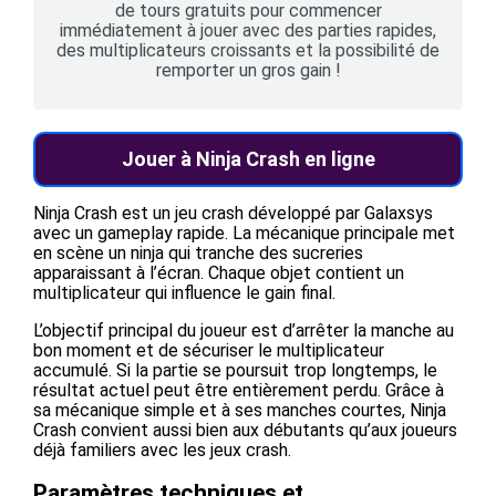
de tours gratuits pour commencer
immédiatement à jouer avec des parties rapides,
des multiplicateurs croissants et la possibilité de
remporter un gros gain !
Jouer à Ninja Crash en ligne
Ninja Crash est un jeu crash développé par Galaxsys
avec un gameplay rapide. La mécanique principale met
en scène un ninja qui tranche des sucreries
apparaissant à l’écran. Chaque objet contient un
multiplicateur qui influence le gain final.
L’objectif principal du joueur est d’arrêter la manche au
bon moment et de sécuriser le multiplicateur
accumulé. Si la partie se poursuit trop longtemps, le
résultat actuel peut être entièrement perdu. Grâce à
sa mécanique simple et à ses manches courtes, Ninja
Crash convient aussi bien aux débutants qu’aux joueurs
déjà familiers avec les jeux crash.
Paramètres techniques et