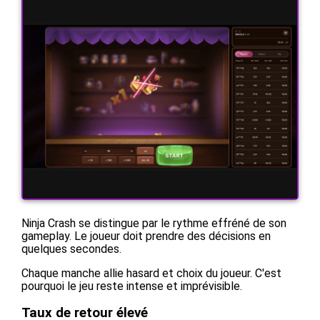
Ninja Crash se distingue par le rythme effréné de son
gameplay. Le joueur doit prendre des décisions en
quelques secondes.
Chaque manche allie hasard et choix du joueur. C'est
pourquoi le jeu reste intense et imprévisible.
Taux de retour élevé