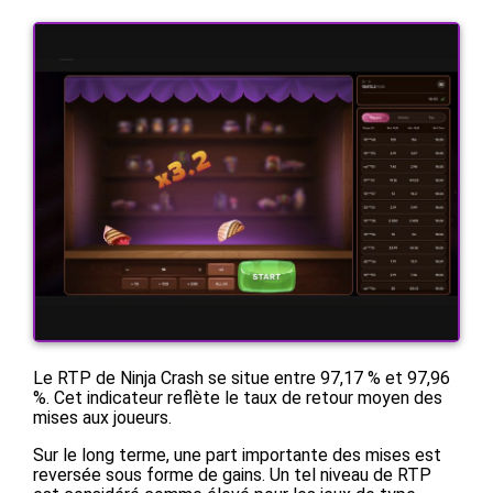
Le RTP de Ninja Crash se situe entre 97,17 % et 97,96
%. Cet indicateur reflète le taux de retour moyen des
mises aux joueurs.
Sur le long terme, une part importante des mises est
reversée sous forme de gains. Un tel niveau de RTP