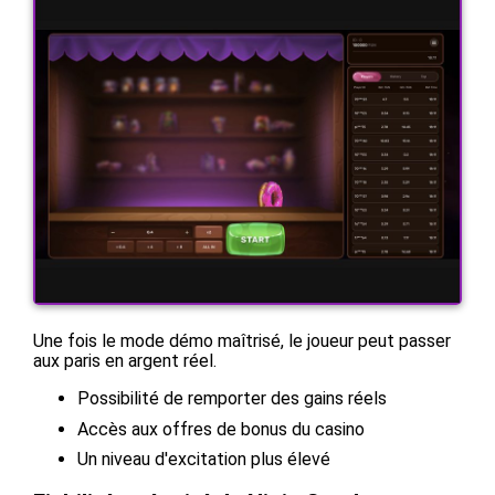
Une fois le mode démo maîtrisé, le joueur peut passer
aux paris en argent réel.
Possibilité de remporter des gains réels
Accès aux offres de bonus du casino
Un niveau d'excitation plus élevé