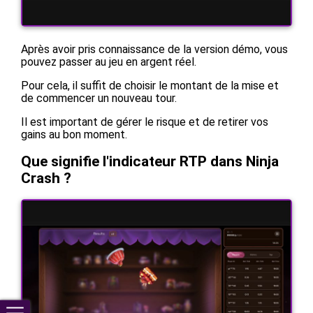
Après avoir pris connaissance de la version démo, vous
pouvez passer au jeu en argent réel.
Pour cela, il suffit de choisir le montant de la mise et
de commencer un nouveau tour.
Il est important de gérer le risque et de retirer vos
gains au bon moment.
Que signifie l'indicateur RTP dans Ninja
Crash ?