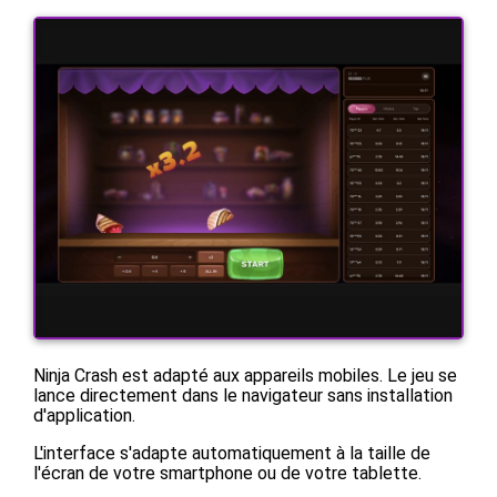
Ninja Crash est adapté aux appareils mobiles. Le jeu se
lance directement dans le navigateur sans installation
d'application.
L'interface s'adapte automatiquement à la taille de
l'écran de votre smartphone ou de votre tablette.