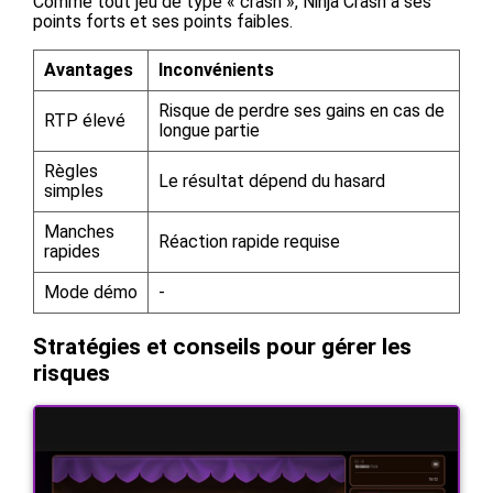
Comme tout jeu de type « crash », Ninja Crash a ses
points forts et ses points faibles.
Avantages
Inconvénients
Risque de perdre ses gains en cas de
RTP élevé
longue partie
Règles
Le résultat dépend du hasard
simples
Manches
Réaction rapide requise
rapides
Mode démo
-
Stratégies et conseils pour gérer les
risques