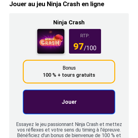
Jouer au jeu Ninja Crash en ligne
Ninja Crash
RTP:
97
/100
Bonus
100 % + tours gratuits
Jouer
Essayez le jeu passionnant Ninja Crash et mettez
vos réflexes et votre sens du timing à l'épreuve.
Bénéficiez d'un bonus de bienvenue de 100 % et