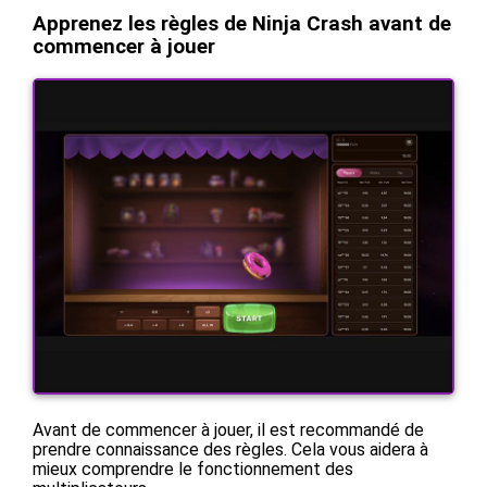
Apprenez les règles de Ninja Crash avant de
commencer à jouer
Avant de commencer à jouer, il est recommandé de
prendre connaissance des règles. Cela vous aidera à
mieux comprendre le fonctionnement des