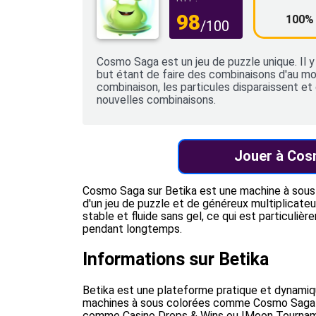
98
100% 
/100
Cosmo Saga est un jeu de puzzle unique. Il y 
but étant de faire des combinaisons d'au moi
combinaison, les particules disparaissent et
nouvelles combinaisons.
Jouer à Cos
Cosmo Saga sur Betika est une machine à sous 
d'un jeu de puzzle et de généreux multiplicate
stable et fluide sans gel, ce qui est particuliè
pendant longtemps.
Informations sur Betika
Betika est une plateforme pratique et dynamique
machines à sous colorées comme Cosmo Saga e
comme Casino Drops & Wins ou IMoon Tournamen