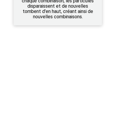
chaque combinaison, les particules
disparaissent et de nouvelles
tombent d'en haut, créant ainsi de
nouvelles combinaisons.