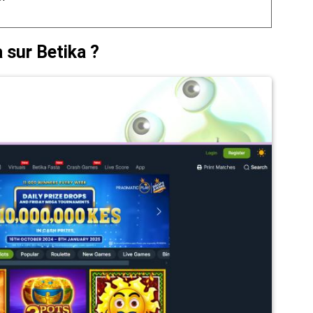
sur Betika ?