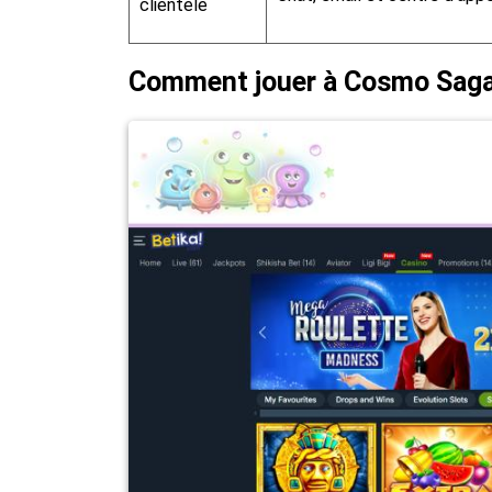
clientèle
Comment jouer à Cosmo Saga 