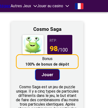
tégies
Autres Jeux
Jouer au casino
Cosmo Saga
RTP:
98
/100
Bonus
100% de bonus de dépôt
Jouer
Cosmo Saga est un jeu de puzzle
unique. Il y a cinq types de particules
différents dans le jeu, le but étant
de faire des combinaisons d'au moins
trois particules identiques. Après