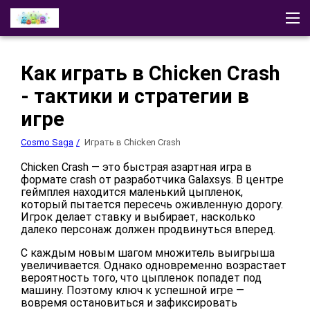
Cosmo Saga
Отзывы
Демо
Скачать
Стратегии
Как играть в Chicken Crash
Другие Игры
Играть в казино
- тактики и стратегии в
игре
Cosmo Saga
Играть в Chicken Crash
Chicken Crash — это быстрая азартная игра в
формате crash от разработчика Galaxsys. В центре
геймплея находится маленький цыпленок,
который пытается пересечь оживленную дорогу.
Игрок делает ставку и выбирает, насколько
далеко персонаж должен продвинуться вперед.
С каждым новым шагом множитель выигрыша
увеличивается. Однако одновременно возрастает
вероятность того, что цыпленок попадет под
машину. Поэтому ключ к успешной игре —
вовремя остановиться и зафиксировать