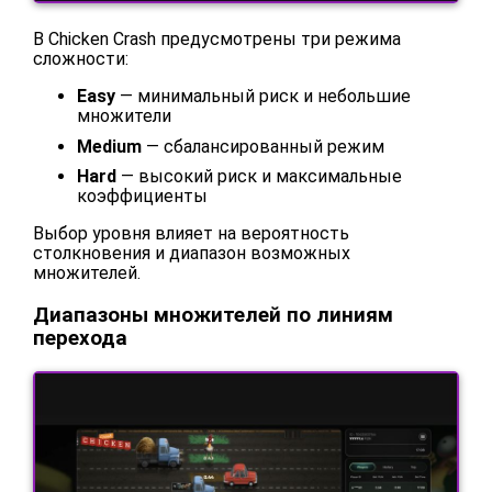
В Chicken Crash предусмотрены три режима
сложности:
Easy
— минимальный риск и небольшие
множители
Medium
— сбалансированный режим
Hard
— высокий риск и максимальные
коэффициенты
Выбор уровня влияет на вероятность
столкновения и диапазон возможных
множителей.
Диапазоны множителей по линиям
перехода