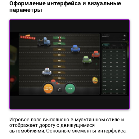
Оформление интерфейса и визуальные
параметры
Игровое поле выполнено в мультяшном стиле и
отображает дорогу с движущимися
автомобилями. Основные элементы интерфейса: