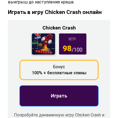
выигрыш до наступления краша.
Играть в игру Chicken Crash онлайн
Chicken Crash
RTP:
98
/100
Бонус
100% + бесплатные спины
Играть
Попробуйте динамичную игру Chicken Crash и