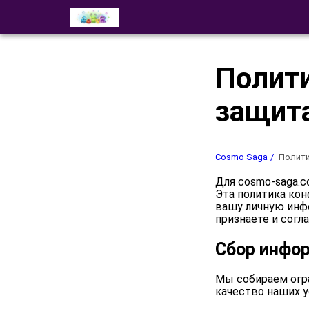
Полит
защита
Cosmo Saga
Полити
Для cosmo-saga.
Эта политика ко
вашу личную инф
признаете и согл
Сбор инфо
Мы собираем огр
качество наших ус