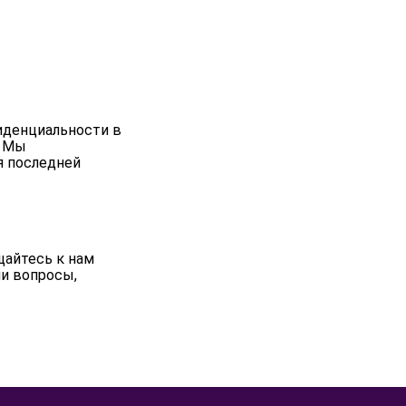
иденциальности в
. Мы
я последней
щайтесь к нам
ши вопросы,