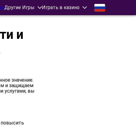
ии
Другие Игры
Играть в казино
ти и
a
ное значение.
ем и защищаем
и услугами, вы
 повысить