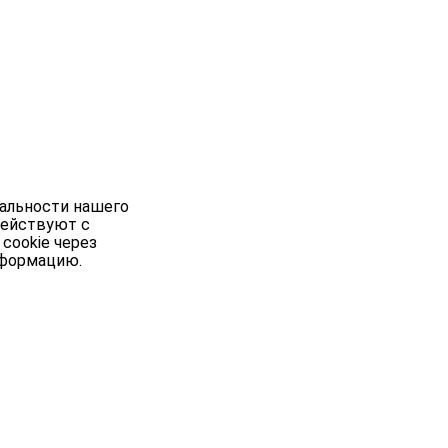
нальности нашего
действуют с
cookie через
нформацию.