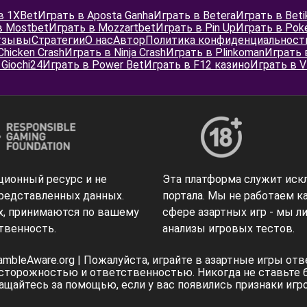
в 1XBet
Играть в Aposta Ganha
Играть в Betera
Играть в Beti
в Mostbet
Играть в Mozzartbet
Играть в Pin Up
Играть в Pok
тзывы
Стратегии
О нас
Автор
Политика конфиденциальност
Chicken Crash
Играть в Ninja Crash
Играть в Plinkoman
Играть 
Giochi24
Играть в Power Bet
Играть в F12 казино
Играть в V
ционный ресурс и не
Эта платформа служит иск
представленных данных.
портала. Мы не работаем ка
х, принимаются по вашему
сфере азартных игр - мы 
твенность.
анализы игровых тестов.
GambleAware.org | Пожалуйста, играйте в азартные игры от
осторожностью и ответственностью. Никогда не ставьте б
ащайтесь за помощью, если у вас появились признаки игр