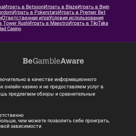
ka
Играть в Betsson
Играть в Blaze
Играть в Bwin
erdom
Играть в Pokerstars
Играть в Premier Bet
и
Ответственная игра
Условия использования
в Tower Rush
Играть в Maestro
Играть в TikiTaka
lad Casino
лючительно в качестве информационного
к онлайн-казино и не предоставляем услуг в
лишь предлагаем обзоры и сравнительные
ветственно
ольше, чем можете позволить себе проиграть,
овой зависимости.