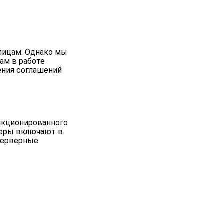
лицам. Однако мы
ам в работе
ения соглашений
нкционированного
меры включают в
серверные