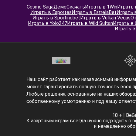
Cosmo Saga
Демо
Скачать
Играть в 1Win
Играть 
Играть в Esportes
Играть в EstrelaBet
Играть 
Играть в Sportingbet
Играть в Vulkan Vegas
О
Играть в Yolo247
Играть в Wild Sultan
Играть в 
Играть в 
Наш сайт работает как независимый информа
может гарантировать полную точность всех 
Любые решения, основанные на наших обзора
собственному усмотрению и под вашу ответс
18 + | Be
К азартным играм всегда нужно подходить с 
и немедленно обр