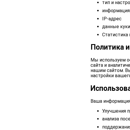
тип и настр
информация
IP-адрес
данные кук
Статистика 
Политика и
Мы используем о
сайта и аналитич
нашим сайтом. В
настройки вашего
Использов
Ваша информация
Улучшения п
анализа пос
поддержани