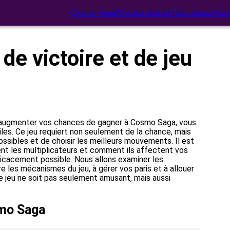
Cosmo Saga
Avis
Jeu gratuit
Télécharger
Stra
de victoire et de jeu
i augmenter vos chances de gagner à Cosmo Saga, vous
iles. Ce jeu requiert non seulement de la chance, mais
ossibles et de choisir les meilleurs mouvements. Il est
 les multiplicateurs et comment ils affectent vos
efficacement possible. Nous allons examiner les
 les mécanismes du jeu, à gérer vos paris et à allouer
le jeu ne soit pas seulement amusant, mais aussi
smo Saga