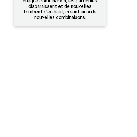
chaque combinaison, les particules
disparaissent et de nouvelles
tombent d'en haut, créant ainsi de
nouvelles combinaisons.