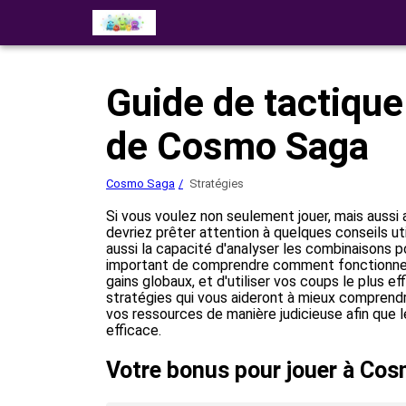
Guide de tactique 
de Cosmo Saga
Cosmo Saga
Stratégies
Si vous voulez non seulement jouer, mais auss
devriez prêter attention à quelques conseils ut
aussi la capacité d'analyser les combinaisons p
important de comprendre comment fonctionnent
gains globaux, et d'utiliser vos coups le plus 
stratégies qui vous aideront à mieux comprendre
vos ressources de manière judicieuse afin que 
efficace.
Votre bonus pour jouer à Co