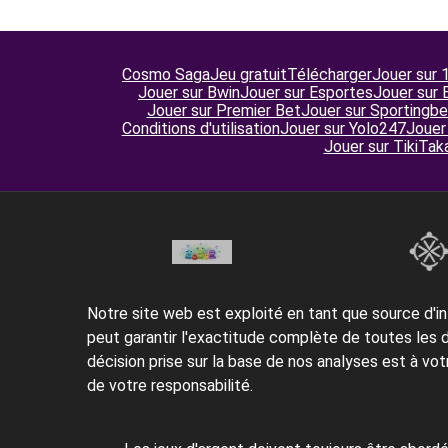
Cosmo Saga
Jeu gratuit
Télécharger
Jouer sur 
Jouer sur Bwin
Jouer sur Esportes
Jouer sur 
Jouer sur Premier Bet
Jouer sur Sportingbe
Conditions d'utilisation
Jouer sur Yolo247
Jouer 
Jouer sur TikiTak
Notre site web est exploité en tant que source d'i
peut garantir l'exactitude complète de toutes les
décision prise sur la base de nos analyses est à vot
de votre responsabilité.