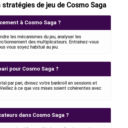
s stratégies de jeu de Cosmo Saga
acement à Cosmo Saga ?
dre les mécanismes du jeu, analyser les
nctionnement des multiplicateurs. Entraînez-vous
ous vous soyez habitué au jeu.
e pari pour Cosmo Saga ?
 par pari, divisez votre bankroll en sessions et
Veillez à ce que vos mises soient cohérentes avec
icateurs dans Cosmo Saga ?