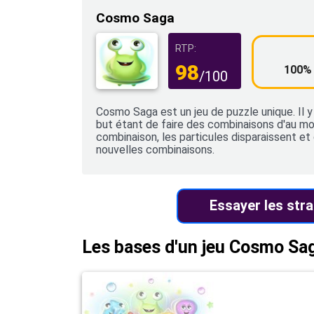
Cosmo Saga
RTP:
98
100% 
/100
Cosmo Saga est un jeu de puzzle unique. Il y 
but étant de faire des combinaisons d'au moi
combinaison, les particules disparaissent et
nouvelles combinaisons.
Essayer les str
Les bases d'un jeu Cosmo Sag